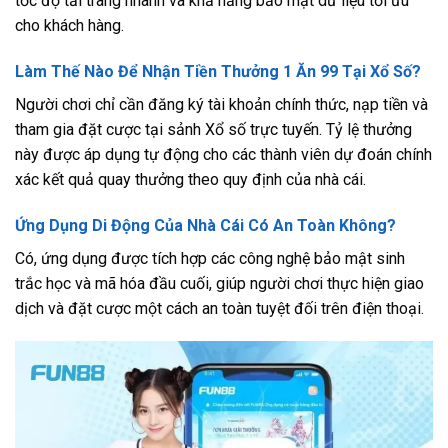
tốc độ tải trang nhanh và khả năng bảo mật dữ liệu tối ưu
cho khách hàng.
Làm Thế Nào Để Nhận Tiền Thưởng 1 Ăn 99 Tại Xổ Số?
Người chơi chỉ cần đăng ký tài khoản chính thức, nạp tiền và
tham gia đặt cược tại sảnh Xổ số trực tuyến. Tỷ lệ thưởng
này được áp dụng tự động cho các thành viên dự đoán chính
xác kết quả quay thưởng theo quy định của nhà cái.
Ứng Dụng Di Động Của Nhà Cái Có An Toàn Không?
Có, ứng dụng được tích hợp các công nghệ bảo mật sinh
trắc học và mã hóa đầu cuối, giúp người chơi thực hiện giao
dịch và đặt cược một cách an toàn tuyệt đối trên điện thoại.