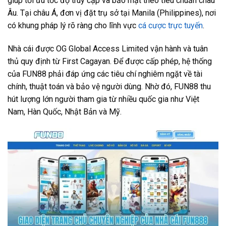
giúp tối ưu tốc độ truy cập và bảo mật theo tiêu chuẩn châu
Âu. Tại châu Á, đơn vị đặt trụ sở tại Manila (Philippines), nơi
có khung pháp lý rõ ràng cho lĩnh vực
cá cược trực tuyến
.
Nhà cái được OG Global Access Limited vận hành và tuân
thủ quy định từ First Cagayan. Để được cấp phép, hệ thống
của FUN88 phải đáp ứng các tiêu chí nghiêm ngặt về tài
chính, thuật toán và bảo vệ người dùng. Nhờ đó, FUN88 thu
hút lượng lớn người tham gia từ nhiều quốc gia như Việt
Nam, Hàn Quốc, Nhật Bản và Mỹ.