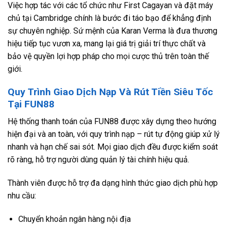
Việc hợp tác với các tổ chức như First Cagayan và đặt máy
chủ tại Cambridge chính là bước đi táo bạo để khẳng định
sự chuyên nghiệp. Sứ mệnh của Karan Verma là đưa thương
hiệu tiếp tục vươn xa, mang lại giá trị giải trí thực chất và
bảo vệ quyền lợi hợp pháp cho mọi cược thủ trên toàn thế
giới.
Quy Trình Giao Dịch Nạp Và Rút Tiền Siêu Tốc
Tại FUN88
Hệ thống thanh toán của FUN88 được xây dựng theo hướng
hiện đại và an toàn, với quy trình nạp – rút tự động giúp xử lý
nhanh và hạn chế sai sót. Mọi giao dịch đều được kiểm soát
rõ ràng, hỗ trợ người dùng quản lý tài chính hiệu quả.
Thành viên được hỗ trợ đa dạng hình thức giao dịch phù hợp
nhu cầu:
Chuyển khoản ngân hàng nội địa