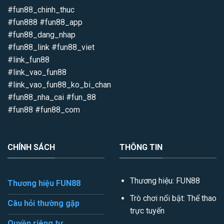
#fun88_chinh_thuc
#fun888 #fun88_app
#fun88_dang_nhap
#fun88_link #fun88_viet
#link_fun88
#link_vao_fun88
#link_vao_fun88_ko_bi_chan
#fun88_nha_cai #fun_88
#fun88 #fun88_com
CHÍNH SÁCH
THÔNG TIN
Thương hiệu: FUN88
Thương hiệu FUN88
Trò chơi nổi bật: Thể thao
Câu hỏi thường gặp
trực tuyến
Quyền riêng tư