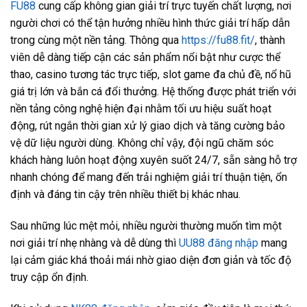
FU88
cung cấp không gian giải trí trực tuyến chất lượng, nơi
người chơi có thể tận hưởng nhiều hình thức giải trí hấp dẫn
trong cùng một nền tảng. Thông qua
https://fu88.fit/
, thành
viên dễ dàng tiếp cận các sản phẩm nổi bật như cược thể
thao, casino tương tác trực tiếp, slot game đa chủ đề, nổ hũ
giá trị lớn và bắn cá đổi thưởng. Hệ thống được phát triển với
nền tảng công nghệ hiện đại nhằm tối ưu hiệu suất hoạt
động, rút ngắn thời gian xử lý giao dịch và tăng cường bảo
vệ dữ liệu người dùng. Không chỉ vậy, đội ngũ chăm sóc
khách hàng luôn hoạt động xuyên suốt 24/7, sẵn sàng hỗ trợ
nhanh chóng để mang đến trải nghiệm giải trí thuận tiện, ổn
định và đáng tin cậy trên nhiều thiết bị khác nhau.
Sau những lúc mệt mỏi, nhiều người thường muốn tìm một
nơi giải trí nhẹ nhàng và dễ dùng thì
UU88 đăng nhập
mang
lại cảm giác khá thoải mái nhờ giao diện đơn giản và tốc độ
truy cập ổn định.