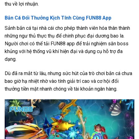
thu về lợi nhuận.
Bắn Cá Đổi Thưởng Kịch Tính Cùng FUN88 App
Sảnh bắn cá tại nhà cái cho phép thành viên hóa thân thành
những ngư thủ thực thụ để chinh phục đại dương bao la.
Người chơi có thể tải FUN88 app để trải nghiệm săn boss
khủng với hệ thống vũ khí hiện đại và dụng cụ hỗ trợ đa
dạng.
Dù đã ra mắt từ lâu, nhưng sức hút của trò chơi bắn cá chưa
bao giờ hạ nhiệt nhờ vào tính giải trí cao và cơ hội đổi
thưởng tiền mặt nhanh chóng về tài khoản ngân hàng.