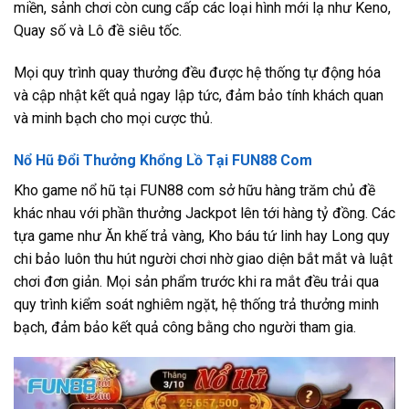
miền, sảnh chơi còn cung cấp các loại hình mới lạ như Keno,
Quay số và Lô đề siêu tốc.
Mọi quy trình quay thưởng đều được hệ thống tự động hóa
và cập nhật kết quả ngay lập tức, đảm bảo tính khách quan
và minh bạch cho mọi cược thủ.
Nổ Hũ Đổi Thưởng Khổng Lồ Tại FUN88 Com
Kho game nổ hũ tại FUN88 com sở hữu hàng trăm chủ đề
khác nhau với phần thưởng Jackpot lên tới hàng tỷ đồng. Các
tựa game như Ăn khế trả vàng, Kho báu tứ linh hay Long quy
chi bảo luôn thu hút người chơi nhờ giao diện bắt mắt và luật
chơi đơn giản. Mọi sản phẩm trước khi ra mắt đều trải qua
quy trình kiểm soát nghiêm ngặt, hệ thống trả thưởng minh
bạch, đảm bảo kết quả công bằng cho người tham gia.