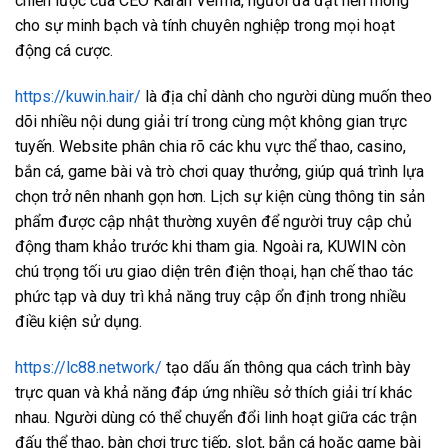
chiến lược của CEO Karan Verma, người đã đặt nền móng
cho sự minh bạch và tính chuyên nghiệp trong mọi hoạt
động cá cược.
https://kuwin.hair/
là địa chỉ dành cho người dùng muốn theo
dõi nhiều nội dung giải trí trong cùng một không gian trực
tuyến. Website phân chia rõ các khu vực thể thao, casino,
bắn cá, game bài và trò chơi quay thưởng, giúp quá trình lựa
chọn trở nên nhanh gọn hơn. Lịch sự kiện cùng thông tin sản
phẩm được cập nhật thường xuyên để người truy cập chủ
động tham khảo trước khi tham gia. Ngoài ra, KUWIN còn
chú trọng tối ưu giao diện trên điện thoại, hạn chế thao tác
phức tạp và duy trì khả năng truy cập ổn định trong nhiều
điều kiện sử dụng.
https://lc88.network/
tạo dấu ấn thông qua cách trình bày
trực quan và khả năng đáp ứng nhiều sở thích giải trí khác
nhau. Người dùng có thể chuyển đổi linh hoạt giữa các trận
đấu thể thao, bàn chơi trực tiếp, slot, bắn cá hoặc game bài