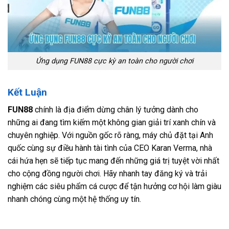
Ứng dụng FUN88 cực kỳ an toàn cho người chơi
Kết Luận
FUN88
chính là địa điểm dừng chân lý tưởng dành cho
những ai đang tìm kiếm một không gian giải trí xanh chín và
chuyên nghiệp. Với nguồn gốc rõ ràng, máy chủ đặt tại Anh
quốc cùng sự điều hành tài tình của CEO Karan Verma, nhà
cái hứa hẹn sẽ tiếp tục mang đến những giá trị tuyệt vời nhất
cho cộng đồng người chơi. Hãy nhanh tay đăng ký và trải
nghiệm các siêu phẩm cá cược để tận hưởng cơ hội làm giàu
nhanh chóng cùng một hệ thống uy tín.