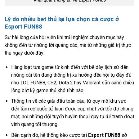
Khái quát thông tin về Esport FUN88
Lý do nhiều bet thủ lại lựa chọn cá cược ở
Esport FUN88
Sự hài lòng của hội viên khi trải nghiệm chuyên mục này
không đến từ những lời quảng cáo, mà từ những giá trị thực
thụ ngay dưới đây:
Hàng loạt tựa game từ kinh điển với bề dày lịch sử đến
những cái tên đang thống trị xu hướng đều hội tụ đầy đủ
như LOL FUN88, CS2, Dota 2 hay Valorant sẵn sàng chiều
lòng bất kỳ game thủ khó tính nào.
Thông tin về các giải đấu toàn cầu, từ quy mô khu vực
đến tầm cỡ quốc tế, luôn được cập nhật với tốc độ chóng
mặt, nơi những đội tuyển huyền thoại quy tụ để tranh đoạt
vinh quang tối thượng.
Bên cạnh đó, hệ thống kèo cược tại
Esport FUN88
sở