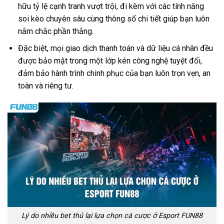
hữu tỷ lệ cạnh tranh vượt trội, đi kèm với các tính năng
soi kèo chuyên sâu cùng thông số chi tiết giúp bạn luôn
nắm chắc phần thắng.
Đặc biệt, mọi giao dịch thanh toán và dữ liệu cá nhân đều
được bảo mật trong một lớp kén công nghệ tuyệt đối,
đảm bảo hành trình chinh phục của bạn luôn trọn vẹn, an
toàn và riêng tư.
Lý do nhiều bet thủ lại lựa chọn cá cược ở Esport FUN88