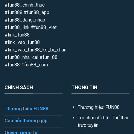
#fun88_chinh_thuc
#fun888 #fun88_app
#fun88_dang_nhap
#fun88_link #fun88_viet
#link_fun88
#link_vao_fun88
#link_vao_fun88_ko_bi_chan
#fun88_nha_cai #fun_88
#fun88 #fun88_com
CHÍNH SÁCH
THÔNG TIN
Thương hiệu: FUN88
Thương hiệu FUN88
Trò chơi nổi bật: Thể thao
Câu hỏi thường gặp
trực tuyến
Quyền riêng tư