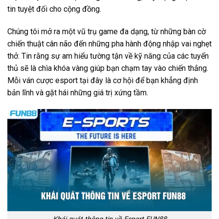
tin tuyệt đối cho cộng đồng.
Chúng tôi mở ra một vũ trụ game đa dạng, từ những bàn cờ
chiến thuật cân não đến những pha hành động nhập vai nghẹt
thở. Tin rằng sự am hiểu tường tận về kỹ năng của các tuyển
thủ sẽ là chìa khóa vàng giúp bạn chạm tay vào chiến thắng.
Mỗi ván cược esport tại đây là cơ hội để bạn khẳng định
bản lĩnh và gặt hái những giá trị xứng tầm.