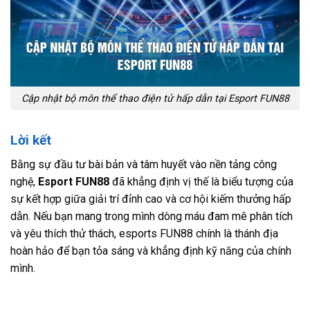
Cập nhật bộ môn thể thao điện tử hấp dẫn tại Esport FUN88
Lời kết
Bằng sự đầu tư bài bản và tâm huyết vào nền tảng công
nghệ,
Esport FUN88
đã khẳng định vị thế là biểu tượng của
sự kết hợp giữa giải trí đỉnh cao và cơ hội kiếm thưởng hấp
dẫn. Nếu bạn mang trong mình dòng máu đam mê phân tích
và yêu thích thử thách, esports FUN88 chính là thánh địa
hoàn hảo để bạn tỏa sáng và khẳng định kỹ năng của chính
mình.