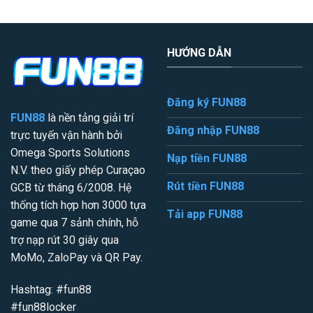
HƯỚNG DẪN
Đăng ký FUN88
FUN88
là nền tảng giải trí
Đăng nhập FUN88
trực tuyến vận hành bởi
Omega Sports Solutions
Nạp tiền FUN88
N.V. theo giấy phép Curaçao
Rút tiền FUN88
GCB từ tháng 6/2008. Hệ
thống tích hợp hơn 3000 tựa
Tải app FUN88
game qua 7 sảnh chính, hỗ
trợ nạp rút 30 giây qua
MoMo, ZaloPay và QR Pay.
Hashtag: #fun88
#fun88locker