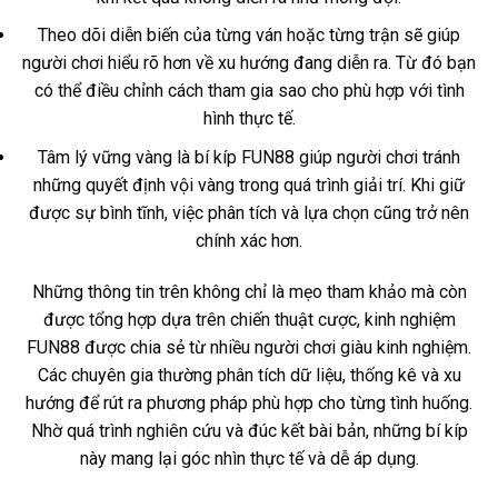
Theo dõi diễn biến của từng ván hoặc từng trận sẽ giúp
người chơi hiểu rõ hơn về xu hướng đang diễn ra. Từ đó bạn
có thể điều chỉnh cách tham gia sao cho phù hợp với tình
hình thực tế.
Tâm lý vững vàng là bí kíp FUN88 giúp người chơi tránh
những quyết định vội vàng trong quá trình giải trí. Khi giữ
được sự bình tĩnh, việc phân tích và lựa chọn cũng trở nên
chính xác hơn.
Những thông tin trên không chỉ là mẹo tham khảo mà còn
được tổng hợp dựa trên chiến thuật cược, kinh nghiệm
FUN88 được chia sẻ từ nhiều người chơi giàu kinh nghiệm.
Các chuyên gia thường phân tích dữ liệu, thống kê và xu
hướng để rút ra phương pháp phù hợp cho từng tình huống.
Nhờ quá trình nghiên cứu và đúc kết bài bản, những bí kíp
này mang lại góc nhìn thực tế và dễ áp dụng.