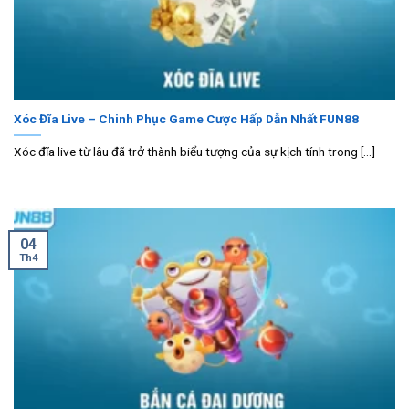
Xóc Đĩa Live – Chinh Phục Game Cược Hấp Dẫn Nhất FUN88
Xóc đĩa live từ lâu đã trở thành biểu tượng của sự kịch tính trong [...]
04
Th4