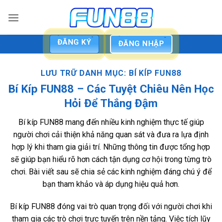
Bỏ
qua
nội
dung
ĐĂNG KÝ
ĐĂNG NHẬP
LƯU TRỮ DANH MỤC:
BÍ KÍP FUN88
Bí Kíp FUN88 – Các Tuyệt Chiêu Nên Học
Hỏi Để Thắng Đậm
Bí kíp FUN88 mang đến nhiều kinh nghiệm thực tế giúp
người chơi cải thiện khả năng quan sát và đưa ra lựa định
hợp lý khi tham gia giải trí. Những thông tin được tổng hợp
sẽ giúp bạn hiểu rõ hơn cách tận dụng cơ hội trong từng trò
chơi. Bài viết sau sẽ chia sẻ các kinh nghiệm đáng chú ý để
bạn tham khảo và áp dụng hiệu quả hơn.
Bí kíp FUN88 đóng vai trò quan trọng đối với người chơi khi
tham gia các trò chơi trực tuyến trên nền tảng. Việc tích lũy