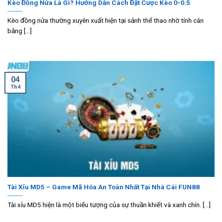
Kèo Đồng Nửa Là Gì? Hướng Dẫn Cách Đặt Cược Kèo 0-0.5
Kèo đồng nửa thường xuyên xuất hiện tại sảnh thể thao nhờ tính cân
bằng [...]
04
Th4
Tài Xỉu MD5 – Game Mã Hóa An Toàn Nhất Tại Nhà Cái FUN88
Tài xỉu MD5 hiện là một biểu tượng của sự thuần khiết và xanh chín. [...]