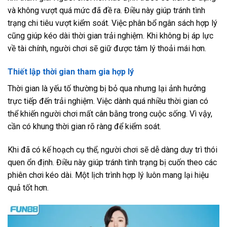
và không vượt quá mức đã đề ra. Điều này giúp tránh tình
trạng chi tiêu vượt kiểm soát. Việc phân bổ ngân sách hợp lý
cũng giúp kéo dài thời gian trải nghiệm. Khi không bị áp lực
về tài chính, người chơi sẽ giữ được tâm lý thoải mái hơn.
Thiết lập thời gian tham gia hợp lý
Thời gian là yếu tố thường bị bỏ qua nhưng lại ảnh hưởng
trực tiếp đến trải nghiệm. Việc dành quá nhiều thời gian có
thể khiến người chơi mất cân bằng trong cuộc sống. Vì vậy,
cần có khung thời gian rõ ràng để kiểm soát.
Khi đã có kế hoạch cụ thể, người chơi sẽ dễ dàng duy trì thói
quen ổn định. Điều này giúp tránh tình trạng bị cuốn theo các
phiên chơi kéo dài. Một lịch trình hợp lý luôn mang lại hiệu
quả tốt hơn.