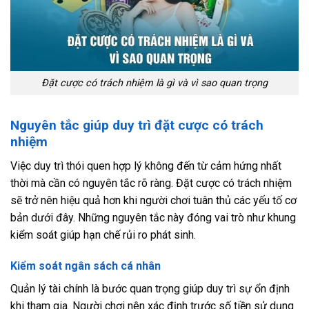
Đặt cược có trách nhiệm là gì và vì sao quan trọng
Nguyên tắc giúp duy trì đặt cược có trách
nhiệm
Việc duy trì thói quen hợp lý không đến từ cảm hứng nhất
thời mà cần có nguyên tắc rõ ràng. Đặt cược có trách nhiệm
sẽ trở nên hiệu quả hơn khi người chơi tuân thủ các yếu tố cơ
bản dưới đây. Những nguyên tắc này đóng vai trò như khung
kiểm soát giúp hạn chế rủi ro phát sinh.
Kiểm soát ngân sách cá nhân
Quản lý tài chính là bước quan trọng giúp duy trì sự ổn định
khi tham gia. Người chơi nên xác định trước số tiền sử dụng