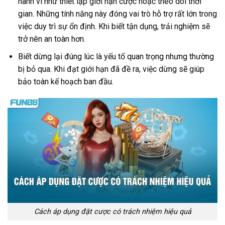
hành vi như thiết lập giới hạn cược hoặc theo dõi thời
gian. Những tính năng này đóng vai trò hỗ trợ rất lớn trong
việc duy trì sự ổn định. Khi biết tận dụng, trải nghiệm sẽ
trở nên an toàn hơn.
Biết dừng lại đúng lúc là yếu tố quan trọng nhưng thường
bị bỏ qua. Khi đạt giới hạn đã đề ra, việc dừng sẽ giúp
bảo toàn kế hoạch ban đầu.
Cách áp dụng đặt cược có trách nhiệm hiệu quả