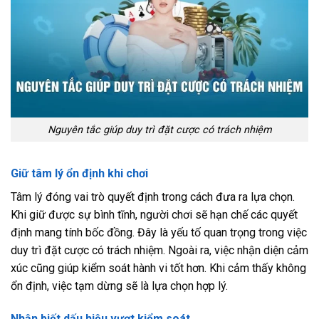
Nguyên tắc giúp duy trì đặt cược có trách nhiệm
Giữ tâm lý ổn định khi chơi
Tâm lý đóng vai trò quyết định trong cách đưa ra lựa chọn.
Khi giữ được sự bình tĩnh, người chơi sẽ hạn chế các quyết
định mang tính bốc đồng. Đây là yếu tố quan trọng trong việc
duy trì đặt cược có trách nhiệm. Ngoài ra, việc nhận diện cảm
xúc cũng giúp kiểm soát hành vi tốt hơn. Khi cảm thấy không
ổn định, việc tạm dừng sẽ là lựa chọn hợp lý.
Nhận biết dấu hiệu vượt kiểm soát