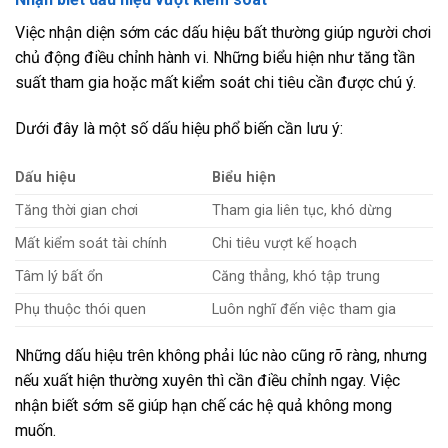
Việc nhận diện sớm các dấu hiệu bất thường giúp người chơi
chủ động điều chỉnh hành vi. Những biểu hiện như tăng tần
suất tham gia hoặc mất kiểm soát chi tiêu cần được chú ý.
Dưới đây là một số dấu hiệu phổ biến cần lưu ý:
Dấu hiệu
Biểu hiện
Tăng thời gian chơi
Tham gia liên tục, khó dừng
Mất kiểm soát tài chính
Chi tiêu vượt kế hoạch
Tâm lý bất ổn
Căng thẳng, khó tập trung
Phụ thuộc thói quen
Luôn nghĩ đến việc tham gia
Những dấu hiệu trên không phải lúc nào cũng rõ ràng, nhưng
nếu xuất hiện thường xuyên thì cần điều chỉnh ngay. Việc
nhận biết sớm sẽ giúp hạn chế các hệ quả không mong
muốn.