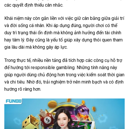
các quyết định thiếu cân nhắc.
Khái niệm này còn gắn liền với việc giữ cân bằng giữa giải trí
và đời sống cá nhân. Khi áp dụng đúng, người chơi có thể
duy trì trạng thái ổn định mà không ảnh hưởng đến tài chính
hay tâm lý. Đây cũng là yếu tố giúp xây dựng thói quen tham
gia lâu dài mà không gây áp lực.
Trong thực tế, nhiều nền tảng đã tích hợp các công cụ hỗ trợ
để hướng tới responsible gambling. Những tính năng này
giúp người dùng chủ động hơn trong việc kiểm soát thời gian
và chi tiêu. Nhờ đó, trải nghiệm trở nên minh bạch và có định
hướng rõ ràng hơn.