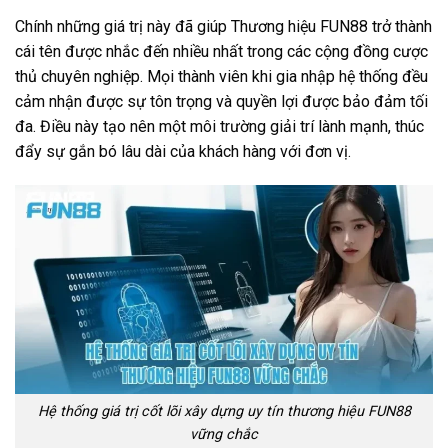
Chính những giá trị này đã giúp Thương hiệu FUN88 trở thành
cái tên được nhắc đến nhiều nhất trong các cộng đồng cược
thủ chuyên nghiệp. Mọi thành viên khi gia nhập hệ thống đều
cảm nhận được sự tôn trọng và quyền lợi được bảo đảm tối
đa. Điều này tạo nên một môi trường giải trí lành mạnh, thúc
đẩy sự gắn bó lâu dài của khách hàng với đơn vị.
Hệ thống giá trị cốt lõi xây dựng uy tín thương hiệu FUN88
vững chắc