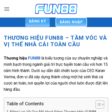
Bỏ
qua
nội
ĐĂNG KÝ
dung
ĐĂNG NHẬP
THƯƠNG HIỆU FUN88 – TẦM VÓC VÀ
VỊ THẾ NHÀ CÁI TOÀN CẦU
Thương hiệu
FUN88
là biểu tượng của sự chuyên nghiệp và
minh bạch trong ngành giải trí trực tuyến toàn cầu với hơn 15
năm hình thành. Dưới sự dẫn dắt chiến lược của CEO Karan
Verma, đơn vị đã xây dựng thành công một hệ sinh thái cá
cược an toàn, nơi quyền lợi của người chơi luôn được đặt lên
hàng đầu.
Table of Contents
Năng Lực Và Quy Mô Hoạt Động Thương Hiệu FUN88