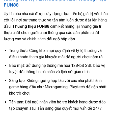
FUN88
Uy tín của nhà cái được xây dựng dựa trên hệ giá trị văn hóa
cốt lõi, nơi sự trung thực và tận tâm luôn được đặt lên hàng
đầu.
Thương hiệu FUN88
cam kết mang lại những giá trị
thực chất cho người chơi thông qua các sản phẩm chất
lượng cao và chính sách đãi ngộ hấp dẫn.
Trung thực: Công khai mọi quy định về tỷ lệ thưởng và
điều khoản tham gia khuyến mãi để người chơi nắm rõ.
Bảo mật: Sử dụng hệ thống mã hóa 128-bit SSL bảo vệ
tuyệt đối thông tin cá nhân và lịch sử giao dịch.
Sáng tạo: Không ngừng hợp tác với các nhà phát hành
game hàng đầu như Microgaming, Playtech để cập nhật
kho trò chơi.
Tận tâm: Đội ngũ nhân viên hỗ trợ khách hàng được đào
tạo chuyên sâu, sẵn sàng giải quyết mọi vấn đề 24/7.