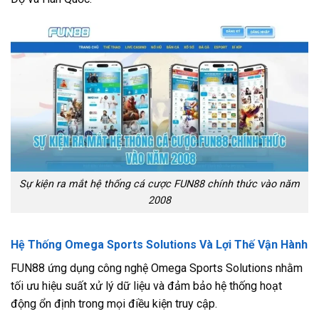
Sự kiện ra mắt hệ thống cá cược FUN88 chính thức vào năm
2008
Hệ Thống Omega Sports Solutions Và Lợi Thế Vận Hành
FUN88 ứng dụng công nghệ Omega Sports Solutions nhằm
tối ưu hiệu suất xử lý dữ liệu và đảm bảo hệ thống hoạt
động ổn định trong mọi điều kiện truy cập.