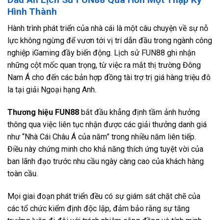
Hình Thành
Hành trình phát triển của nhà cái là một câu chuyện về sự nỗ
lực không ngừng để vươn tới vị trí dẫn đầu trong ngành công
nghiệp iGaming đầy biến động. Lịch sử FUN88 ghi nhận
những cột mốc quan trọng, từ việc ra mắt thị trường Đông
Nam Á cho đến các bản hợp đồng tài trợ trị giá hàng triệu đô
la tại giải Ngoại hạng Anh.
Thương hiệu FUN88
bắt đầu khẳng định tầm ảnh hưởng
thông qua việc liên tục nhận được các giải thưởng danh giá
như “Nhà Cái Châu Á của năm” trong nhiều năm liên tiếp.
Điều này chứng minh cho khả năng thích ứng tuyệt vời của
ban lãnh đạo trước nhu cầu ngày càng cao của khách hàng
toàn cầu.
Mọi giai đoạn phát triển đều có sự giám sát chặt chẽ của
các tổ chức kiểm định độc lập, đảm bảo rằng sự tăng