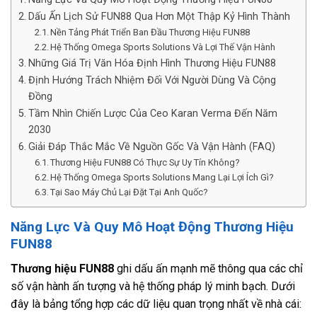
Dấu Ấn Lịch Sử FUN88 Qua Hơn Một Thập Kỷ Hình Thành
Nền Tảng Phát Triển Ban Đầu Thương Hiệu FUN88
Hệ Thống Omega Sports Solutions Và Lợi Thế Vận Hành
Những Giá Trị Văn Hóa Định Hình Thương Hiệu FUN88
Định Hướng Trách Nhiệm Đối Với Người Dùng Và Cộng
Đồng
Tầm Nhìn Chiến Lược Của Ceo Karan Verma Đến Năm
2030
Giải Đáp Thắc Mắc Về Nguồn Gốc Và Vận Hành (FAQ)
Thương Hiệu FUN88 Có Thực Sự Uy Tín Không?
Hệ Thống Omega Sports Solutions Mang Lại Lợi Ích Gì?
Tại Sao Máy Chủ Lại Đặt Tại Anh Quốc?
Năng Lực Và Quy Mô Hoạt Động Thương Hiệu
FUN88
Thương hiệu FUN88
ghi dấu ấn mạnh mẽ thông qua các chỉ
số vận hành ấn tượng và hệ thống pháp lý minh bạch. Dưới
đây là bảng tổng hợp các dữ liệu quan trọng nhất về nhà cái: