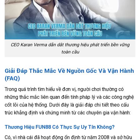
CEO Karan Verma dẫn dắt thương hiệu phát triển bền vững
toàn cầu
Giải Đáp Thắc Mắc Về Nguồn Gốc Và Vận Hành
(FAQ)
Trong quá trình tìm hiểu về đơn vị, người chơi thường có
những thắc mắc liên quan đến tính pháp lý và các công nghệ
cốt lõi của hệ thống. Dưới đây là giải đáp chi tiết theo cấu
trúc khẳng định và chứng minh từ các chuyên gia vận hành:
Thương Hiệu FUN88 Có Thực Sự Uy Tín Không?
Có, vì nhà cái đã hoạt động ổn định từ năm 2008 và sở hữu