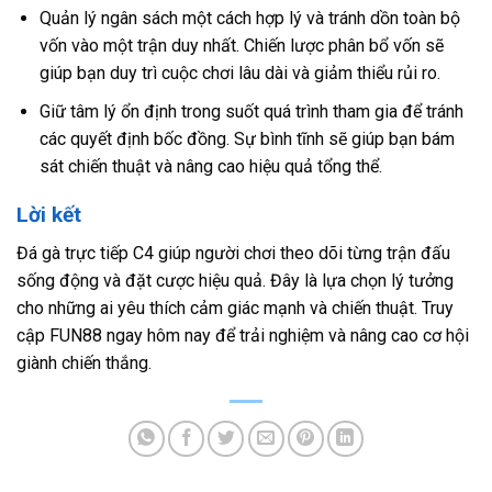
Quản lý ngân sách một cách hợp lý và tránh dồn toàn bộ
vốn vào một trận duy nhất. Chiến lược phân bổ vốn sẽ
giúp bạn duy trì cuộc chơi lâu dài và giảm thiểu rủi ro.
Giữ tâm lý ổn định trong suốt quá trình tham gia để tránh
các quyết định bốc đồng. Sự bình tĩnh sẽ giúp bạn bám
sát chiến thuật và nâng cao hiệu quả tổng thể.
Lời kết
Đá gà trực tiếp C4 giúp người chơi theo dõi từng trận đấu
sống động và đặt cược hiệu quả. Đây là lựa chọn lý tưởng
cho những ai yêu thích cảm giác mạnh và chiến thuật. Truy
cập FUN88 ngay hôm nay để trải nghiệm và nâng cao cơ hội
giành chiến thắng.