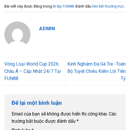
Bài viết này được đăng trong
Bí kíp FUN88
. Đánh dấu
liên kết thường trực
.
ADMIN
Vòng Loại World Cup 2026
Kinh Nghiệm Đá Gà Tre -Toàn
Châu Á – Cập Nhật 24/7 Tại
Bộ Tuyệt Chiêu Kiếm Lời Tiền
FUN88
Tỷ
Để lại một bình luận
Email của bạn sẽ không được hiển thị công khai.
Các
trường bắt buộc được đánh dấu
*