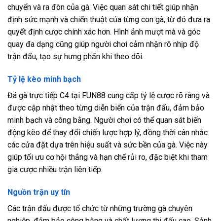
chuyển và ra đòn của gà. Việc quan sát chi tiết giúp nhận
định sức mạnh và chiến thuật của từng con gà, từ đó đưa ra
quyết định cược chính xác hơn. Hình ảnh mượt mà và góc
quay đa dạng cũng giúp người chơi cảm nhận rõ nhịp độ
trận đấu, tạo sự hưng phấn khi theo dõi.
Tỷ lệ kèo minh bạch
Đá gà trực tiếp C4 tại FUN88 cung cấp tỷ lệ cược rõ ràng và
được cập nhật theo từng diễn biến của trận đấu, đảm bảo
minh bạch và công bằng. Người chơi có thể quan sát biến
động kèo để thay đổi chiến lược hợp lý, đồng thời cân nhắc
các cửa đặt dựa trên hiệu suất và sức bền của gà. Việc này
giúp tối ưu cơ hội thắng và hạn chế rủi ro, đặc biệt khi tham
gia cược nhiều trận liên tiếp.
Nguồn trận uy tín
Các trận đấu được tổ chức từ những trường gà chuyên
nghiệp, đảm bảo công bằng và chất lượng thi đấu cao. Sảnh