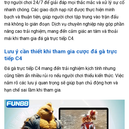
trợ người chơi 24/7 để giải đáp mọi thắc mắc và xử lý sự cố
nhanh chóng. Các giao dịch nạp rút được thực hiện minh
bạch và thuận tiện, giúp người chơi tập trung vào trận đấu
mà không lo gián đoạn. Dịch vụ chuyên nghiệp này góp phần
nâng cao trải nghiệm, mang đến cảm giác an tâm và thoải
mái khi tham gia đá gà trực tiếp C4.
Lưu ý cần thiết khi tham gia cược đá gà trực
tiếp C4
Đá gà trực tiếp C4 mang đến trải nghiệm kịch tính nhưng
cũng tiềm ẩn nhiều rủi ro nếu người chơi thiếu kiến thức. Việc
nắm rõ các lưu ý quan trọng sẽ giúp bạn chủ động hơn và
hạn chế sai lầm khi tham gia.