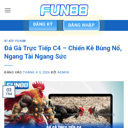
Bỏ
qua
nội
dung
ĐĂNG KÝ
ĐĂNG NHẬP
BÍ KÍP FUN88
Đá Gà Trực Tiếp C4 – Chiến Kê Bùng Nổ,
Ngang Tài Ngang Sức
ĐĂNG VÀO
THÁNG 4 3, 2026
BỞI
ADMIN
03
Th4