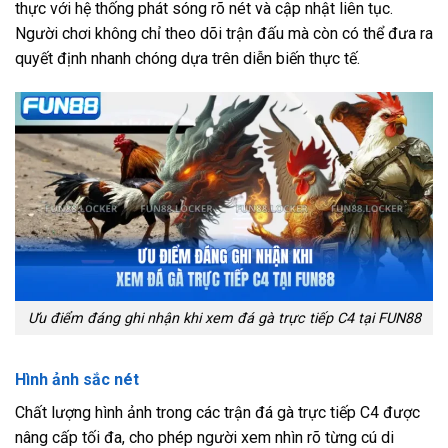
thực với hệ thống phát sóng rõ nét và cập nhật liên tục.
Người chơi không chỉ theo dõi trận đấu mà còn có thể đưa ra
quyết định nhanh chóng dựa trên diễn biến thực tế.
Ưu điểm đáng ghi nhận khi xem đá gà trực tiếp C4 tại FUN88
Hình ảnh sắc nét
Chất lượng hình ảnh trong các trận đá gà trực tiếp C4 được
nâng cấp tối đa, cho phép người xem nhìn rõ từng cú di