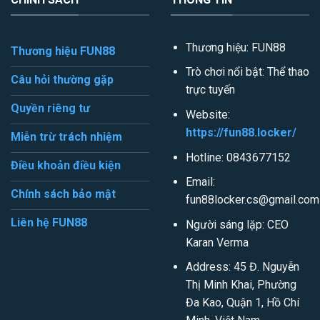
Thương hiệu: FUN88
Thương hiệu FUN88
Trò chơi nổi bật: Thể thao
Câu hỏi thường gặp
trực tuyến
Quyền riêng tư
Website:
https://fun88.locker/
Miễn trừ trách nhiệm
Hotline: 0843677152
Điều khoản điều kiện
Email:
Chính sách bảo mật
fun88locker.cs@gmail.com
Liên hệ FUN88
Người sáng lặp: CEO
Karan Verma
Address: 45 Đ. Nguyễn
Thị Minh Khai, Phường
Đa Kao, Quận 1, Hồ Chí