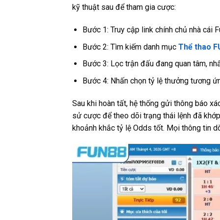
kỹ thuật sau để tham gia cược:
Bước 1: Truy cập link chính chủ nhà cái 
Bước 2: Tìm kiếm danh mục
Thể thao 
Bước 3: Lọc trận đấu đang quan tâm, nhấ
Bước 4: Nhấn chọn tỷ lệ thưởng tương ứn
Sau khi hoàn tất, hệ thống gửi thông báo x
sử cược để theo dõi trạng thái lệnh đã khớ
khoảnh khắc tỷ lệ Odds tốt. Mọi thông tin 