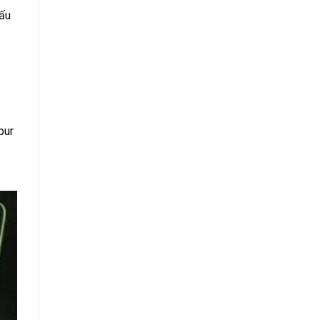
đấu
pur