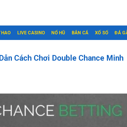
THAO
LIVE CASINO
NỔ HŨ
BẮN CÁ
XỔ SỐ
ĐÁ G
Dẫn Cách Chơi Double Chance Minh