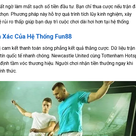
bất ngờ làm mất sạch số tiền đầu tư. Bạn chỉ thua cược nếu trận 
họn. Phương pháp này hỗ trợ quá trình tích lũy kinh nghiệm, xây
rủi ro thấp giúp bạn duy trì cuộc chơi dài hơi hơn tại hệ thống.
h Xác Của Hệ Thống Fun88
 cam kết thanh toán sòng phẳng kết quả thắng cược. Dữ liệu trận
y tín quốc tế nhanh chóng. Newcastle United cùng Tottenham Hots
 định tầm vóc thương hiệu. Người chơi nhận tiền thưởng ngay khi
ính thức.